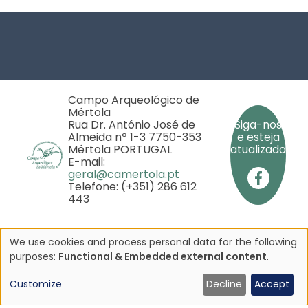
Footer
Campo Arqueológico de
Mértola
Rua Dr. António José de
Siga-nos
Almeida nº 1-3 7750-353
e esteja
Mértola PORTUGAL
atualizado
E-mail:
geral@camertola.pt
Telefone: (+351) 286 612
443
We use cookies and process personal data for the following
Use
Copyright © 2025 - Campo Arqueológico de Mértola
purposes:
Functional & Embedded external content
.
- Todos os direitos reservados
of
Customize
Decline
Accept
iado pela
personal
rojeto