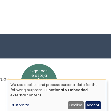
Siga-nos
e esteja
RTUGAL
atualizado
We use cookies and process personal data for the
Use
following purposes:
Functional & Embedded
of
external content
.
personal
Customize
Decline
Accept
data