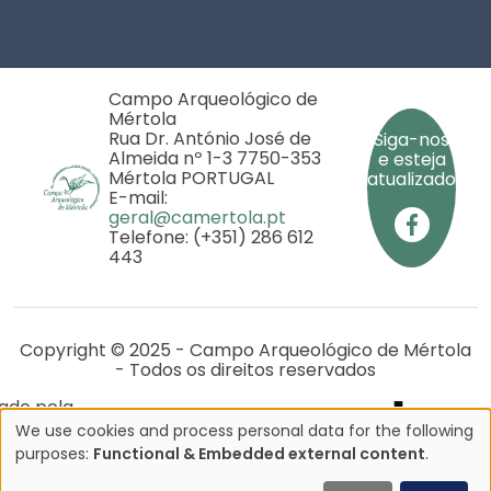
Footer
Campo Arqueológico de
Mértola
Rua Dr. António José de
Siga-nos
Almeida nº 1-3 7750-353
e esteja
Mértola PORTUGAL
atualizado
E-mail:
geral@camertola.pt
Telefone: (+351) 286 612
443
Copyright © 2025 - Campo Arqueológico de Mértola
- Todos os direitos reservados
iado pela
rojeto
We use cookies and process personal data for the following
P
Use
purposes:
Functional & Embedded external content
.
0281/2020
of