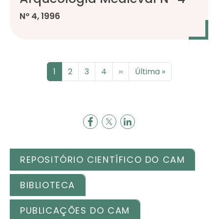
Nº 4, 1996
Pagination
Page
Page
Page
Page
Next page
Last page
1
2
3
4
››
Última »
REPOSITÓRIO CIENTÍFICO DO CAM
BIBLIOTECA
PUBLICAÇÕES DO CAM