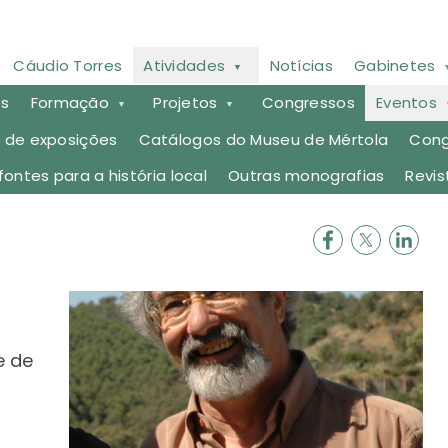
Cáudio Torres
Atividades
Notícias
Gabinetes
es
Formação
Projetos
Congressos
Eventos
 de exposições
Catálogos do Museu de Mértola
Cong
io Torres
fontes para a história local
Outras monografias
Revis
e de