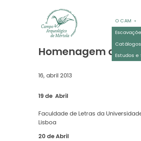
Skip to main content
O CAM
Escavaçõ
Catálogos
Homenagem a Cláud
Estudos e 
16, abril 2013
19 de Abril
Faculdade de Letras da Universidad
Lisboa
20 de Abril