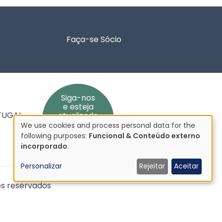
Faça-se Sócio
Siga-nos
e esteja
RTUGAL
atualizado
We use cookies and process personal data for the
Utilização
following purposes:
Funcional & Conteúdo externo
de
incorporado
.
dados
Personalizar
Rejeitar
Aceitar
pessoais
e
os reservados
cookies