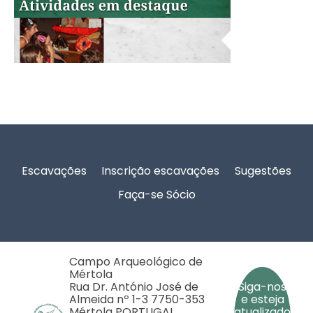
Rodapé
Escavações
Inscrição escavações
Sugestões
Faça-se Sócio
Campo Arqueológico de
Mértola
Rua Dr. António José de
Siga-nos
Almeida nº 1-3 7750-353
e esteja
Mértola PORTUGAL
atualizado