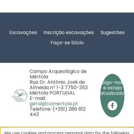
Rodapé
Escavações
Inscrição escavações
Sugestões
Faça-se Sócio
Campo Arqueológico de
Mértola
Rua Dr. António José de
Siga-nos
Almeida nº 1-3 7750-353
e esteja
Mértola PORTUGAL
atualizado
E-mail:
geral@camertola.pt
Telefone: (+351) 286 612
443
We use cookies and process personal data for the following