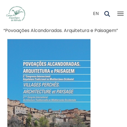
Skip to main content
EN
Navegação estrutural
“Povoações Alcandoradas. Arquitetura e Paisagem”