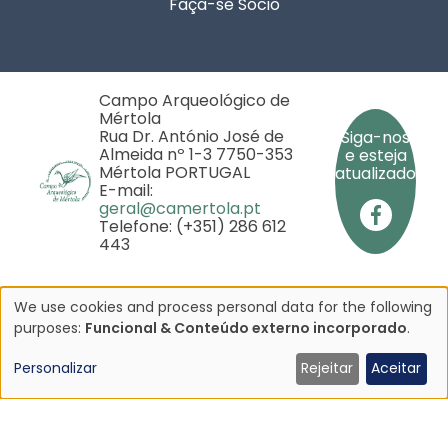
Faça-se Sócio
Campo Arqueológico de
Mértola
Rua Dr. António José de
Siga-nos
Almeida nº 1-3 7750-353
e esteja
Mértola PORTUGAL
atualizado
E-mail:
geral@camertola.pt
Telefone: (+351) 286 612
443
We use cookies and process personal data for the following
Utilização
purposes:
Funcional & Conteúdo externo incorporado
.
Copyright © 2025 - Campo Arqueológico de Mértola
- Todos os direitos reservados
de
Personalizar
Rejeitar
Aceitar
iado pela
dados
rojeto
pessoais
P
0281/2020