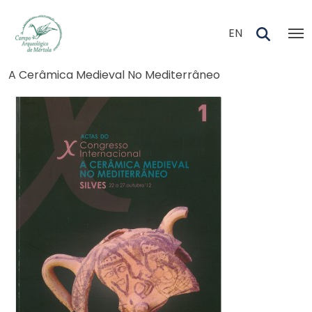
Skip to main content
EN
Navegação estrutural
A Cerâmica Medieval No Mediterrâneo