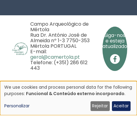
Campo Arqueológico de
Mértola
Rua Dr. António José de
Siga-nos
Almeida nº 1-3 7750-353
e esteja
Mértola PORTUGAL
atualizado
E-mail:
geral@camertola.pt
Telefone: (+351) 286 612
443
We use cookies and process personal data for the following
Utilização
purposes:
Funcional & Conteúdo externo incorporado
.
Copyright © 2025 - Campo Arqueológico de Mértola
- Todos os direitos reservados
de
Personalizar
Rejeitar
Aceitar
iado pela
dados
rojeto
pessoais
P
0281/2020
e