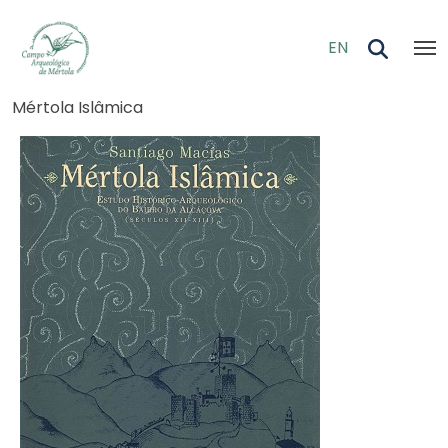
Skip to main content
EN
Navegação estrutural
Mértola Islâmica