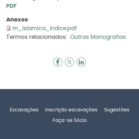
PDF
Anexos
m_islamica_indice.pdf
Termos relacionados:
Outras Monografias
Rodapé
Escavações
Inscrição escavações
Sugestões
Faça-se Sócio