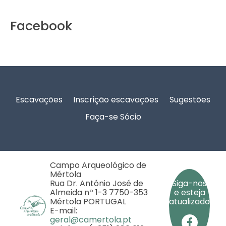
Facebook
Rodapé
Escavações
Inscrição escavações
Sugestões
Faça-se Sócio
Campo Arqueológico de
Mértola
Rua Dr. António José de
Siga-nos
Almeida nº 1-3 7750-353
e esteja
Mértola PORTUGAL
atualizado
E-mail:
geral@camertola.pt