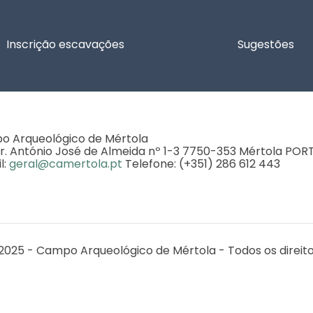
Inscrição escavações
Sugestões
 Arqueológico de Mértola
r. António José de Almeida nº 1-3 7750-353 Mértola PO
l:
geral@camertola.pt
Telefone: (+351) 286 612 443
2025 - Campo Arqueológico de Mértola - Todos os direit
o CEAACP UIDB/00281/2020