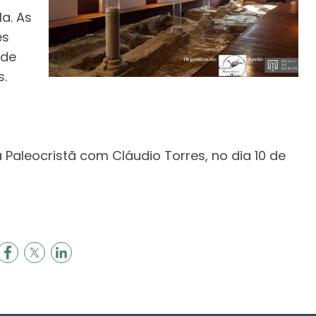
la. As
es
 de
s.
 Paleocristã com Cláudio Torres, no dia 10 de