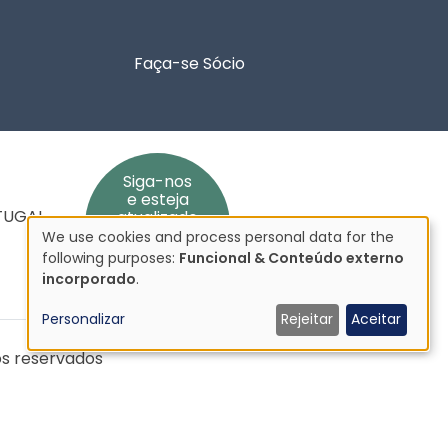
Faça-se Sócio
Siga-nos
e esteja
RTUGAL
atualizado
We use cookies and process personal data for the
Utilização
following purposes:
Funcional & Conteúdo externo
de
incorporado
.
dados
Personalizar
Rejeitar
Aceitar
pessoais
e
os reservados
cookies