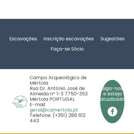
Rodapé
Escavações
Inscrição escavações
Sugestões
Faça-se Sócio
Campo Arqueológico de
Mértola
Rua Dr. António José de
Siga-nos
Almeida nº 1-3 7750-353
e esteja
Mértola PORTUGAL
atualizado
E-mail:
geral@camertola.pt
Telefone: (+351) 286 612
443