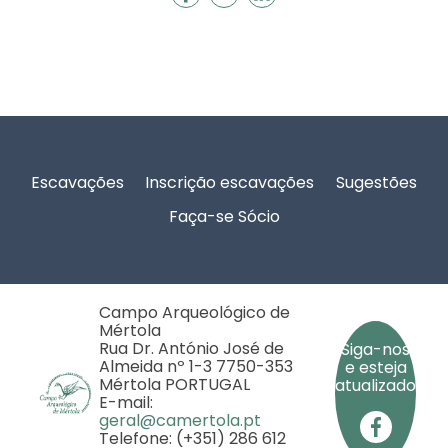
Rodapé
Escavações
Inscrição escavações
Sugestões
Faça-se Sócio
Campo Arqueológico de
Mértola
Rua Dr. António José de
Siga-nos
Almeida nº 1-3 7750-353
e esteja
Mértola PORTUGAL
atualizado
E-mail:
geral@camertola.pt
Telefone: (+351) 286 612