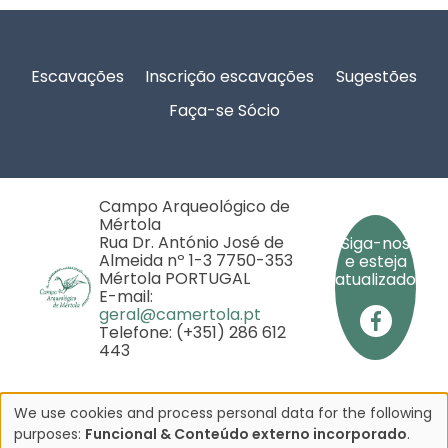
Rodapé
Escavações
Inscrição escavações
Sugestões
Faça-se Sócio
Campo Arqueológico de
Mértola
Rua Dr. António José de
Siga-nos
Almeida nº 1-3 7750-353
e esteja
Mértola PORTUGAL
atualizado
E-mail:
geral@camertola.pt
Telefone: (+351) 286 612
443
We use cookies and process personal data for the following
Utilização
purposes:
Funcional & Conteúdo externo incorporado
.
Copyright © 2025 - Campo Arqueológico de Mértola