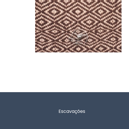
Rodapé
Escavações