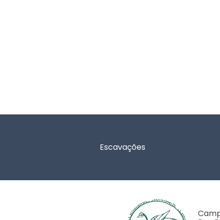
Rodapé
Escavações
Campo