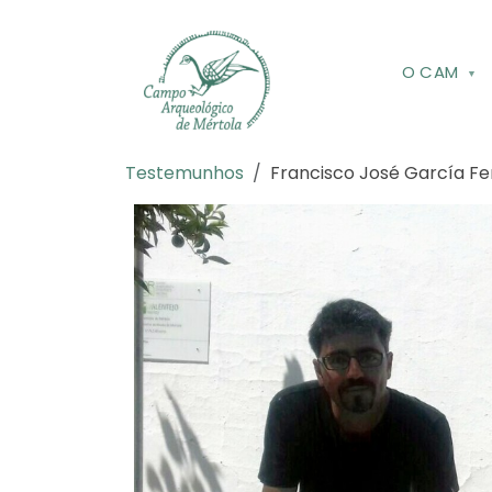
Skip to main content
O CAM
Navegação estrutural
Testemunhos
Francisco José García F